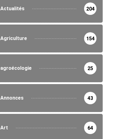
Actualités
204
Agriculture
154
agroécologie
25
Annonces
43
Art
64