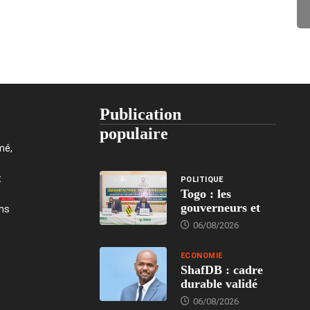
Publication
populaire
mé,
t
POLITIQUE
Togo : les
gouverneurs et
ons
06/08/2026
ECONOMIE
ShafDB : cadre
durable validé
06/08/2026