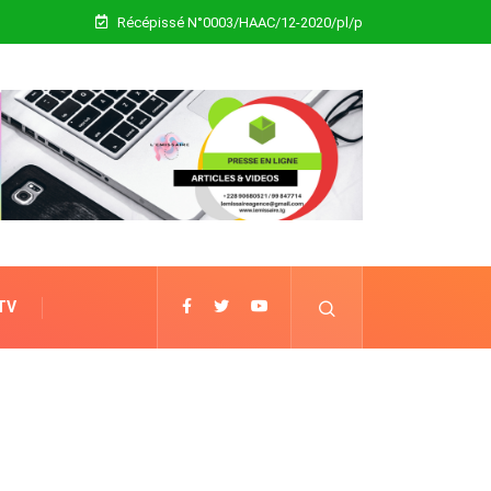
Récépissé N°0003/HAAC/12-2020/pl/p
 TV