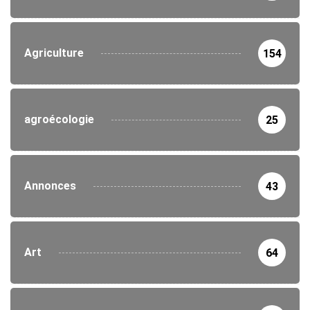
Agriculture
154
agroécologie
25
Annonces
43
Art
64