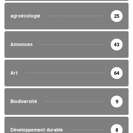
agroécologie
25
Annonces
43
Art
64
Biodiversité
9
Développement durable
8