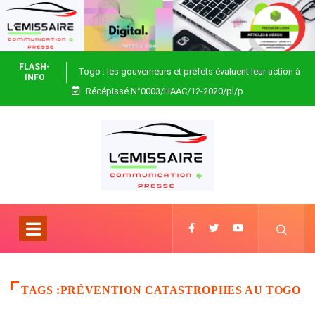
FLASH-
Togo : les gouverneurs et préfets évaluent leur action à
INFO
Récépissé N°0003/HAAC/12-2020/pl/p
Blitta
TAGS :PRÉVENTION CATASTROPHES AU TOGO