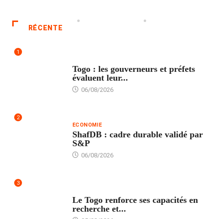
RÉCENTE
1
POLITIQUE
Togo : les gouverneurs et préfets
évaluent leur...
06/08/2026
2
ECONOMIE
ShafDB : cadre durable validé par
S&P
06/08/2026
3
TECH
Le Togo renforce ses capacités en
recherche et...