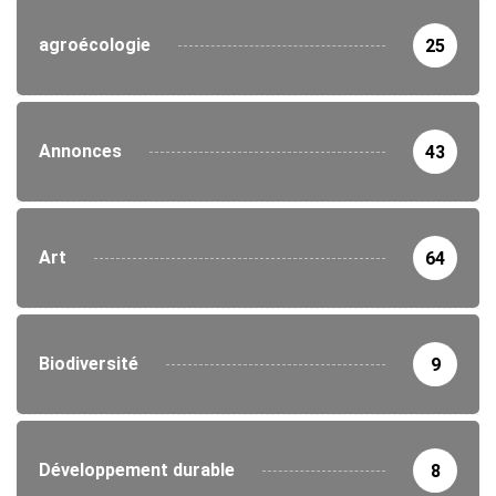
agroécologie
25
Annonces
43
Art
64
Biodiversité
9
Développement durable
8