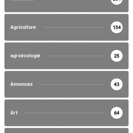
Agriculture
154
agroécologie
25
Annonces
43
Art
64