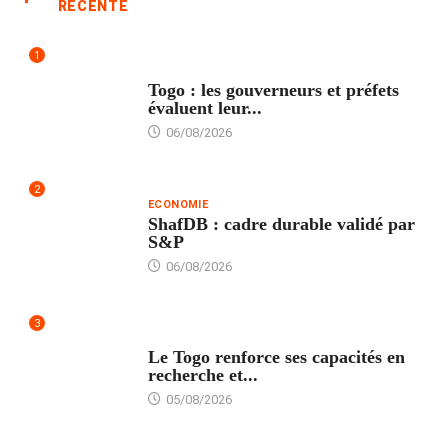
RÉCENTE
1
POLITIQUE
Togo : les gouverneurs et préfets
évaluent leur...
06/08/2026
2
ECONOMIE
ShafDB : cadre durable validé par
S&P
06/08/2026
3
TECH
Le Togo renforce ses capacités en
recherche et...
05/08/2026