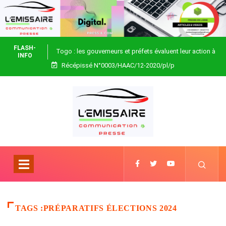
FLASH-
Togo : les gouverneurs et préfets évaluent leur action à
INFO
Récépissé N°0003/HAAC/12-2020/pl/p
Blitta
TAGS :PRÉPARATIFS ÉLECTIONS 2024