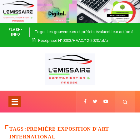
FLASH-
Togo : les gouverneurs et préfets évaluent leur action à
INFO
Récépissé N°0003/HAAC/12-2020/pl/p
Blitta
TAGS :PREMIÈRE EXPOSITION D'ART
INTERNATIONAL