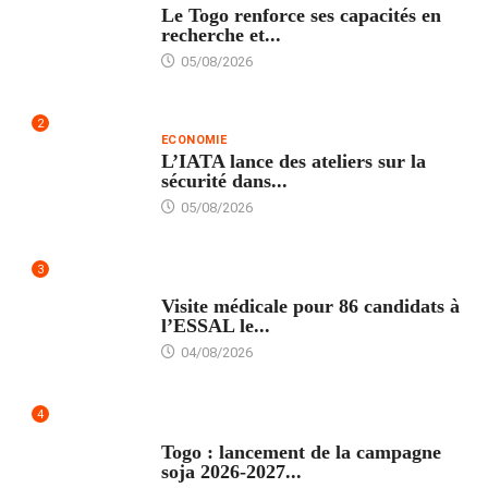
Le Togo renforce ses capacités en
recherche et...
05/08/2026
2
ECONOMIE
L’IATA lance des ateliers sur la
sécurité dans...
05/08/2026
3
FORMATION
Visite médicale pour 86 candidats à
l’ESSAL le...
04/08/2026
4
AGRICULTURE
Togo : lancement de la campagne
soja 2026-2027...