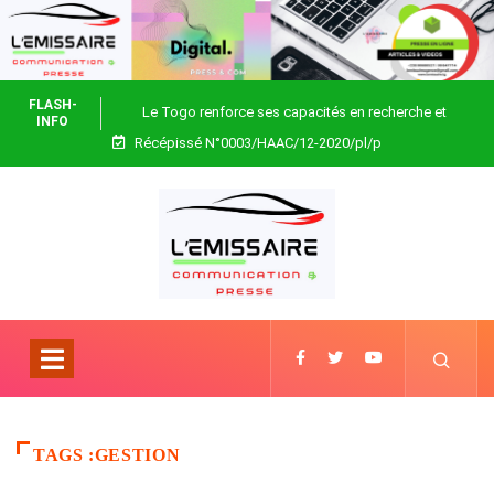
FLASH-
Le Togo renforce ses capacités en recherche et
INFO
Récépissé N°0003/HAAC/12-2020/pl/p
biotechnologie
TAGS :GESTION