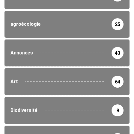
agroécologie
25
Annonces
43
Art
64
Biodiversité
9