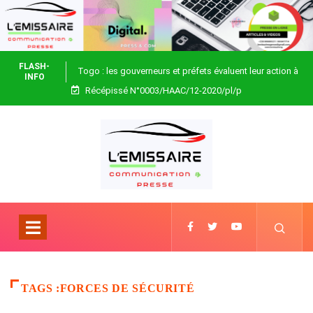
FLASH-
Togo : les gouverneurs et préfets évaluent leur action à
INFO
Récépissé N°0003/HAAC/12-2020/pl/p
Blitta
TAGS :FORCES DE SÉCURITÉ