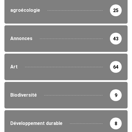
agroécologie
25
Annonces
43
Art
64
Biodiversité
9
Développement durable
8