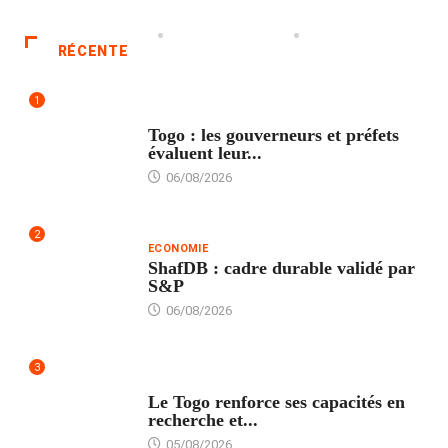
RÉCENTE
1
POLITIQUE
Togo : les gouverneurs et préfets
évaluent leur...
06/08/2026
2
ECONOMIE
ShafDB : cadre durable validé par
S&P
06/08/2026
3
TECH
Le Togo renforce ses capacités en
recherche et...
05/08/2026