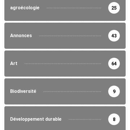
agroécologie
25
Annonces
43
Art
64
Biodiversité
9
Développement durable
8