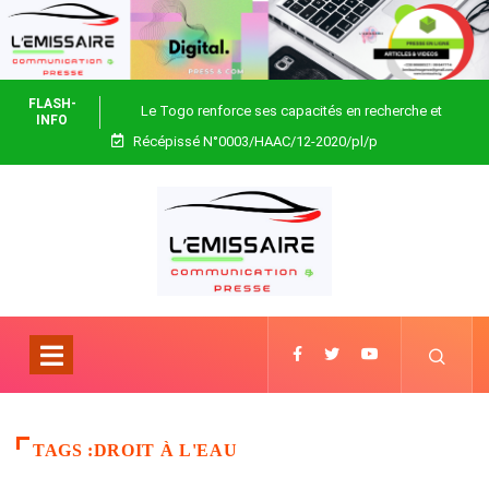
FLASH-
Le Togo renforce ses capacités en recherche et
INFO
Récépissé N°0003/HAAC/12-2020/pl/p
biotechnologie
TAGS :DROIT À L'EAU