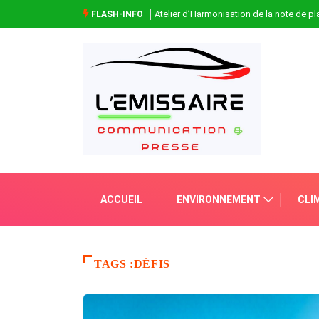
Atelier d’Harmonisation de la note de 
FLASH-INFO
ACCUEIL
ENVIRONNEMENT
CLI
TAGS :DÉFIS