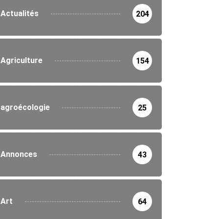
Actualités
204
Agriculture
154
agroécologie
25
Annonces
43
Art
64