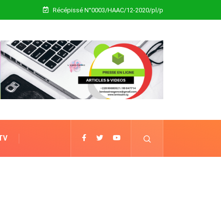
Récépissé N°0003/HAAC/12-2020/pl/p
 TV