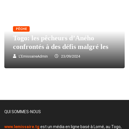
PÊCHE
Togo: les pêcheurs d’Aného
confrontés à des défis malgré les
L'EmissaireAdmin
23/09/2024
QUI SOMMES-NOUS
www.lemissaire.tg
est un média en ligne basé à Lomé, au Togo,