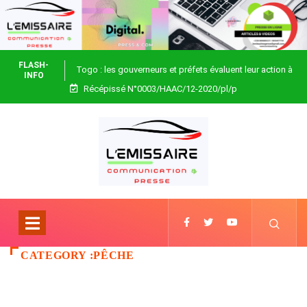
FLASH-
Togo : les gouverneurs et préfets évaluent leur action à
INFO
Récépissé N°0003/HAAC/12-2020/pl/p
Blitta
CATEGORY :PÊCHE