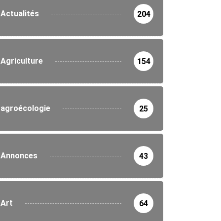
Actualités
204
Agriculture
154
agroécologie
25
Annonces
43
Art
64