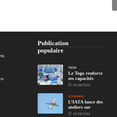
Publication
populaire
mé,
t
TECH
Le Togo renforce
ses capacités
ons
05/08/2026
ECONOMIE
L’IATA lance des
ateliers sur
05/08/2026