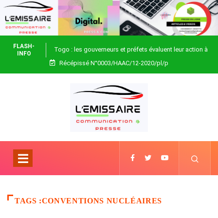
FLASH-
Togo : les gouverneurs et préfets évaluent leur action à
INFO
Récépissé N°0003/HAAC/12-2020/pl/p
Blitta
TAGS :CONVENTIONS NUCLÉAIRES