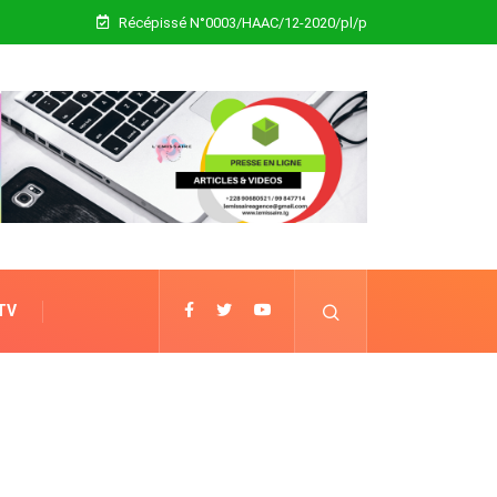
Récépissé N°0003/HAAC/12-2020/pl/p
 TV