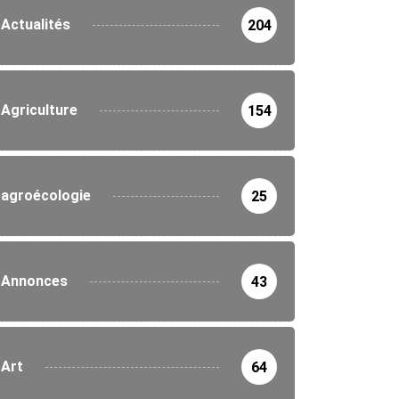
Actualités
204
Agriculture
154
agroécologie
25
Annonces
43
Art
64