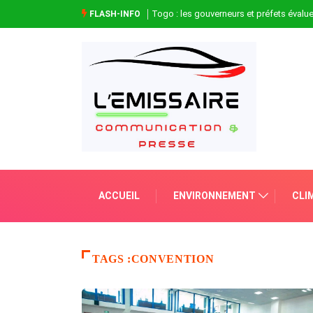
Togo : les gouverneurs et préfets évaluen
FLASH-INFO
ACCUEIL
ENVIRONNEMENT
CLI
TAGS :CONVENTION