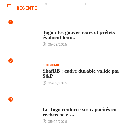
RÉCENTE
1
POLITIQUE
Togo : les gouverneurs et préfets
évaluent leur...
06/08/2026
2
ECONOMIE
ShafDB : cadre durable validé par
S&P
06/08/2026
3
TECH
Le Togo renforce ses capacités en
recherche et...
05/08/2026