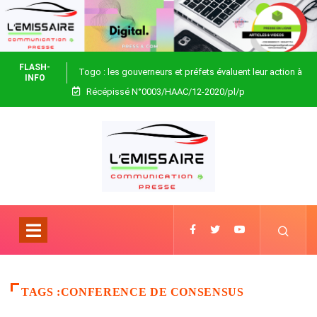
FLASH-
Togo : les gouverneurs et préfets évaluent leur action à
INFO
Récépissé N°0003/HAAC/12-2020/pl/p
Blitta
TAGS :CONFERENCE DE CONSENSUS