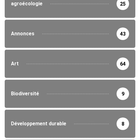
agroécologie
25
Annonces
43
Art
64
Biodiversité
9
Développement durable
8