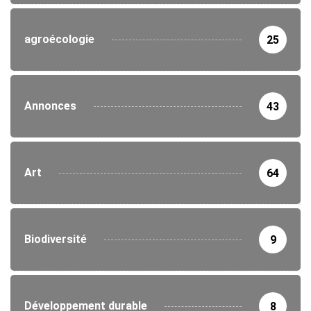
agroécologie
25
Annonces
43
Art
64
Biodiversité
9
Développement durable
8