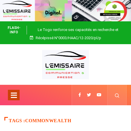
FLASH-
Le Togo renforce ses capacités en recherche et
INFO
Récépissé N°0003/HAAC/12-2020/pl/p
biotechnologie
TAGS :COMMONWEALTH