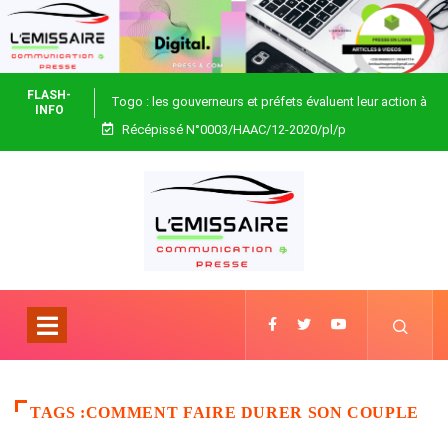
FLASH-
Togo : les gouverneurs et préfets évaluent leur action à
INFO
Récépissé N°0003/HAAC/12-2020/pl/p
Blitta
TAGS :COMMENT FAIRE DURER SON COUPLE