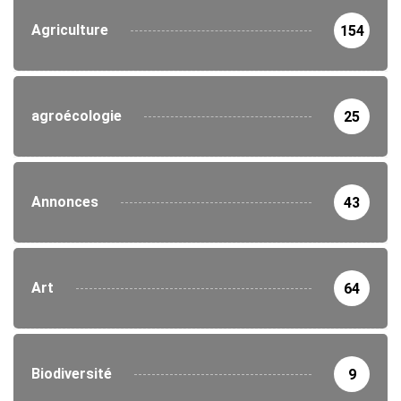
Agriculture
154
agroécologie
25
Annonces
43
Art
64
Biodiversité
9