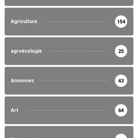
Agriculture
154
agroécologie
25
Annonces
43
Art
64