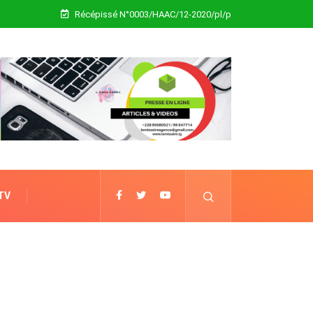
Récépissé N°0003/HAAC/12-2020/pl/p
 TV