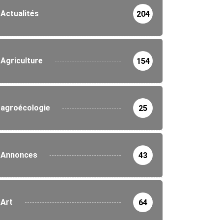
Actualités
204
Agriculture
154
agroécologie
25
Annonces
43
Art
64