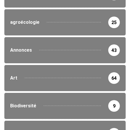
agroécologie
25
Annonces
43
Art
64
Biodiversité
9