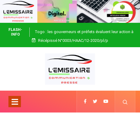
FLASH-
Togo : les gouverneurs et préfets évaluent leur action à
INFO
Récépissé N°0003/HAAC/12-2020/pl/p
Blitta