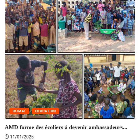
C
CLIMAT
ÉDUCATION
AMD forme des écoliers à devenir ambassadeurs...
11/01/2025