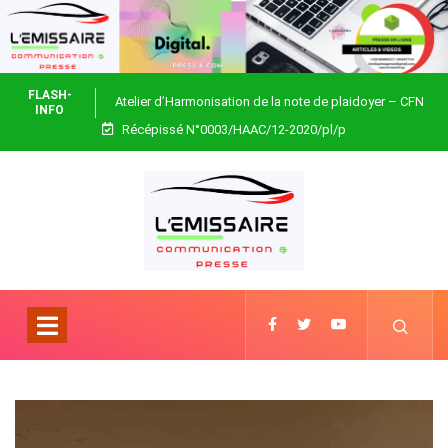
FLASH-
Atelier d’Harmonisation de la note de plaidoyer – CFN
INFO
Récépissé N°0003/HAAC/12-2020/pl/p
Togo