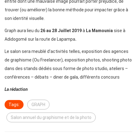
entité dont une mauvaise image pourrait porter préjudice, de
trouver (ou améliorer) la bonne méthode pour impacter grâce à
son identité visuelle.
Graph aura lieu du
26 au 28 Juillet 2019
à
La Mamounia
sise à
Adidogomé sur la route de Lapampa
.
Le salon sera meublé d’activités telles, exposition des agences
de graphisme (Ou Freelancer), exposition photos, shooting photo
dans des stands dédiés sous forme de photo studio, ateliers –
conférences – débats – diner de gala, différents concours
La rédaction
Tags:
GRAPH
Salon annuel du graphisme et de la photo