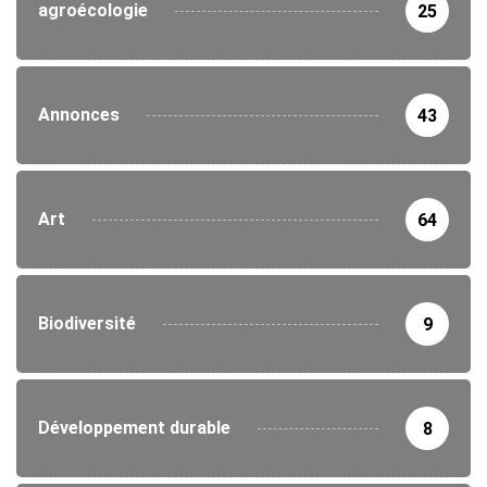
agroécologie
25
Annonces
43
Art
64
Biodiversité
9
Développement durable
8