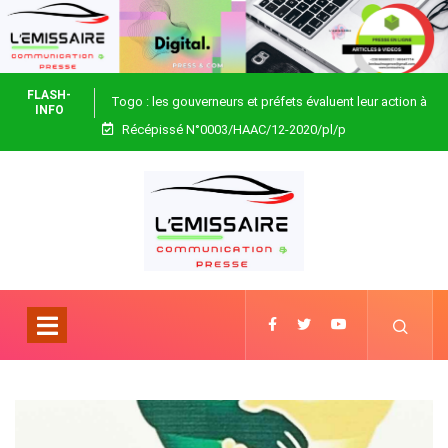
FLASH-
Togo : les gouverneurs et préfets évaluent leur action à
INFO
Récépissé N°0003/HAAC/12-2020/pl/p
Blitta