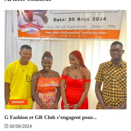
ENFANT
A
po
G Fashion et GR Club s’engagent pour...
30/08/2024