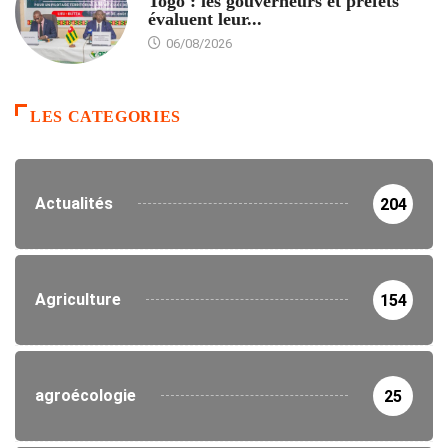
Togo : les gouverneurs et préfets
évaluent leur...
06/08/2026
LES CATEGORIES
Actualités
204
Agriculture
154
agroécologie
25