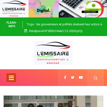
FLASH-
Togo : les gouverneurs et préfets évaluent leur action à
INFO
Récépissé N°0003/HAAC/12-2020/pl/p
Blitta