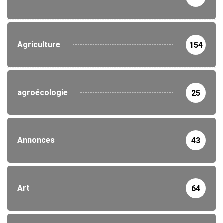
Agriculture
154
agroécologie
25
Annonces
43
Art
64