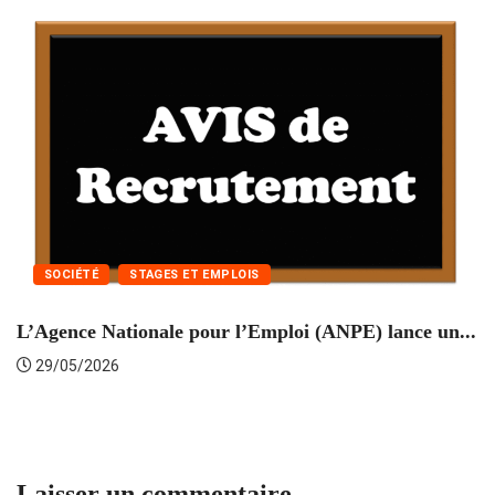
SOCIÉTÉ
STAGES ET EMPLOIS
L’Agence Nationale pour l’Emploi (ANPE) lance un...
C
29/05/2026
Laisser un commentaire