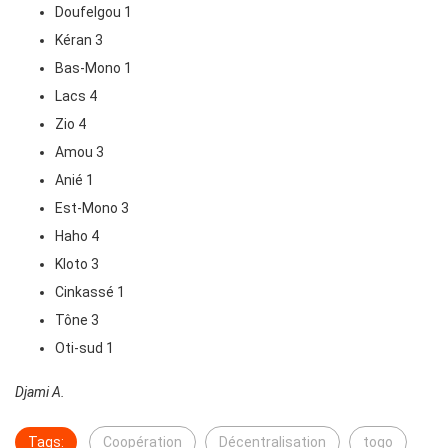
Doufelgou 1
Kéran 3
Bas-Mono 1
Lacs 4
Zio 4
Amou 3
Anié 1
Est-Mono 3
Haho 4
Kloto 3
Cinkassé 1
Tône 3
Oti-sud 1
Djami A.
Tags:
Coopération
Décentralisation
togo