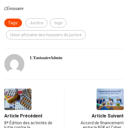
L’Émissaire
Tags:
Justice
togo
Union africaine des huissiers de justice
L'EmissaireAdmin
Article Précédent
Article Suivant
8ᵉ Édition des activités de
Accord de financement
lutte contre la…
entre la BGK et Cyber…