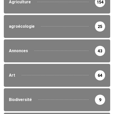
Agriculture
154
agroécologie
25
Annonces
43
Art
64
Biodiversité
9