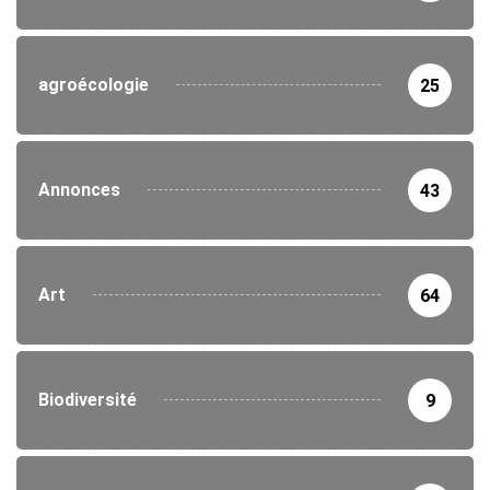
agroécologie
25
Annonces
43
Art
64
Biodiversité
9