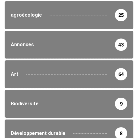
agroécologie
25
Annonces
43
Art
64
Biodiversité
9
Développement durable
8