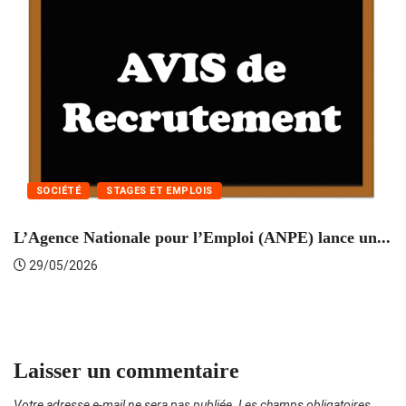
SOCIÉTÉ
STAGES ET EMPLOIS
L’Agence Nationale pour l’Emploi (ANPE) lance un...
C
29/05/2026
Laisser un commentaire
Votre adresse e-mail ne sera pas publiée.
Les champs obligatoires