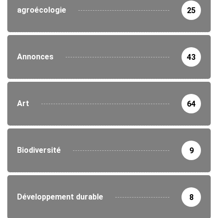
agroécologie
25
Annonces
43
Art
64
Biodiversité
9
Développement durable
8