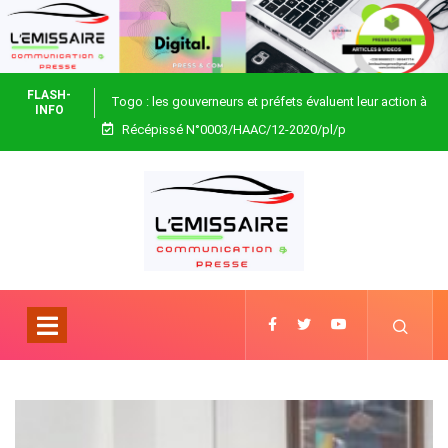
FLASH-
Togo : les gouverneurs et préfets évaluent leur action à
INFO
Récépissé N°0003/HAAC/12-2020/pl/p
Blitta