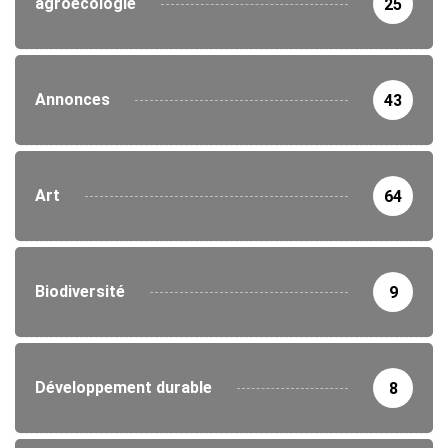
agroécologie
25
Annonces
43
Art
64
Biodiversité
9
Développement durable
8