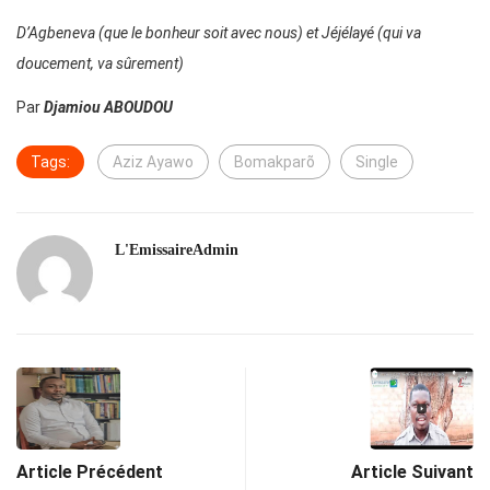
D’Agbeneva (que le bonheur soit avec nous) et Jéjélayé (qui va
doucement, va sûrement)
Par
Djamiou ABOUDOU
Tags:
Aziz Ayawo
Bomakparõ
Single
L'EmissaireAdmin
Article Précédent
Article Suivant