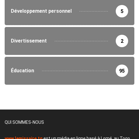
Développement personnel
5
Divertissement
2
Éducation
95
QUI SOMMES-NOUS
www.lemissaire.tg
est un média en ligne basé à Lomé, au Togo,