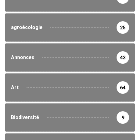
agroécologie
25
Annonces
43
Art
64
Biodiversité
9