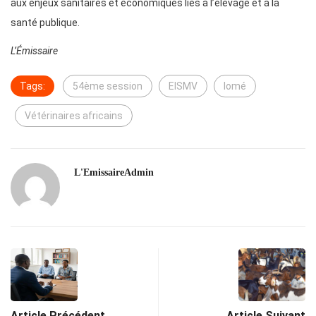
aux enjeux sanitaires et économiques liés à l’élevage et à la
santé publique.
L’Émissaire
Tags:
54ème session
EISMV
lomé
Vétérinaires africains
L'EmissaireAdmin
Article Précédent
Article Suivant