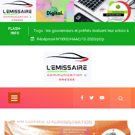
FLASH-
Togo : les gouverneurs et préfets évaluent leur action à
INFO
Récépissé N°0003/HAAC/12-2020/pl/p
Blitta