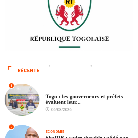
RÉCENTE
1
POLITIQUE
Togo : les gouverneurs et préfets
évaluent leur...
06/08/2026
2
ECONOMIE
ShafDB : cadre durable validé par