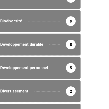
Biodiversité
9
Développement durable
8
Développement personnel
5
ICULTURE
Divertissement
2
n des comités de pilotage agricole à...