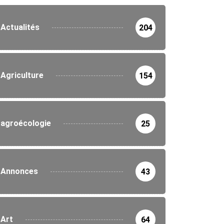
Actualités
204
Agriculture
154
agroécologie
25
Annonces
43
Art
64