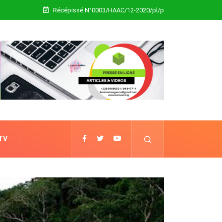
Récépissé N°0003/HAAC/12-2020/pl/p
 TV