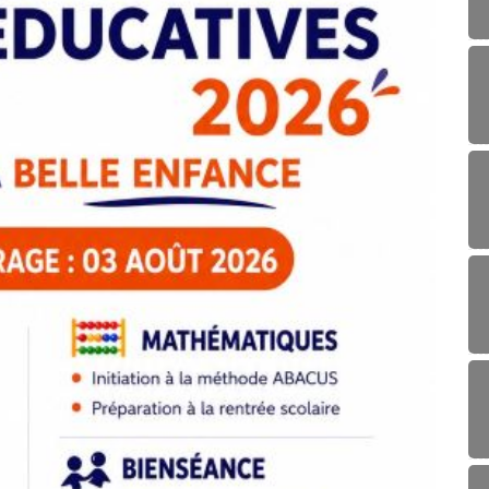
AGR
Réunio