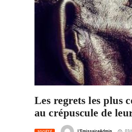
Les regrets les plu
au crépuscule de leur
L'EmissaireAdmin
03/
SOCIÉTÉ