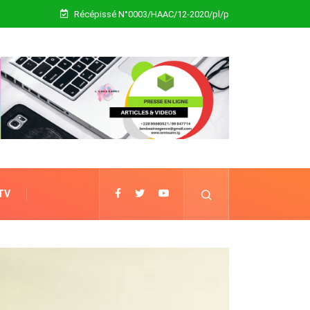
Récépissé N°0003/HAAC/12-2020/pl/p
 TV