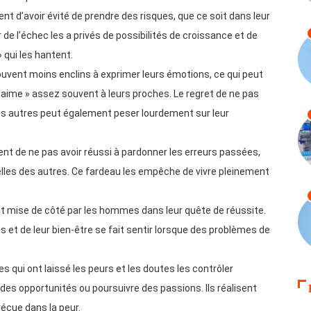
t d’avoir évité de prendre des risques, que ce soit dans leur
 de l’échec les a privés de possibilités de croissance et de
» qui les hantent.
vent moins enclins à exprimer leurs émotions, ce qui peut
 t’aime » assez souvent à leurs proches. Le regret de ne pas
es autres peut également peser lourdement sur leur
t de ne pas avoir réussi à pardonner les erreurs passées,
celles des autres. Ce fardeau les empêche de vivre pleinement
t mise de côté par les hommes dans leur quête de réussite.
ps et de leur bien-être se fait sentir lorsque des problèmes de
 qui ont laissé les peurs et les doutes les contrôler
 des opportunités ou poursuivre des passions. Ils réalisent
vécue dans la peur.