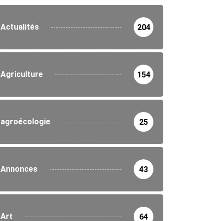
Actualités
204
Agriculture
154
agroécologie
25
Annonces
43
Art
64