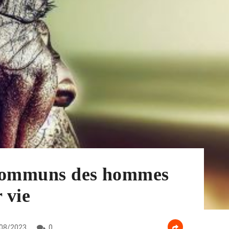
s communs des hommes
 vie
08/2023
0