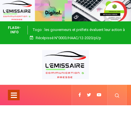
FLASH-
Togo : les gouverneurs et préfets évaluent leur action à
INFO
Récépissé N°0003/HAAC/12-2020/pl/p
Blitta