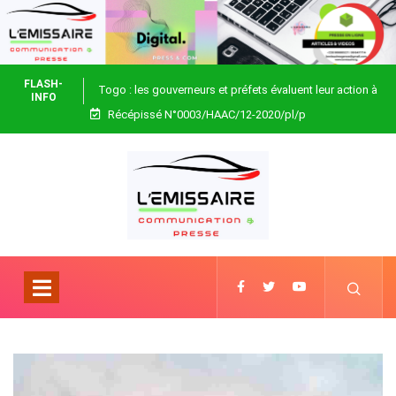
FLASH-
Togo : les gouverneurs et préfets évaluent leur action à
INFO
Récépissé N°0003/HAAC/12-2020/pl/p
Blitta