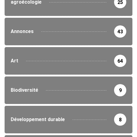
agroécologie
25
Annonces
43
Art
64
Biodiversité
9
Développement durable
8