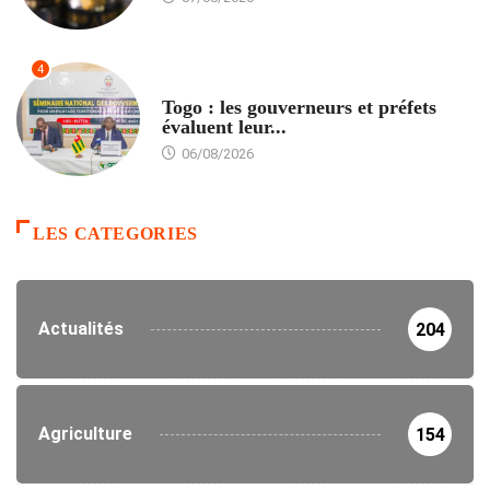
4
POLITIQUE
Togo : les gouverneurs et préfets
évaluent leur...
06/08/2026
LES CATEGORIES
Actualités
204
Agriculture
154