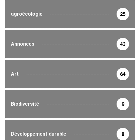
agroécologie
25
Annonces
43
Art
64
Biodiversité
9
Développement durable
8