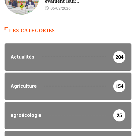
évaluent leur...
06/08/2026
LES CATEGORIES
Actualités
204
Agriculture
154
agroécologie
25