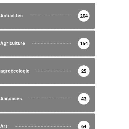
Actualités
204
Agriculture
154
agroécologie
25
Annonces
43
Art
64