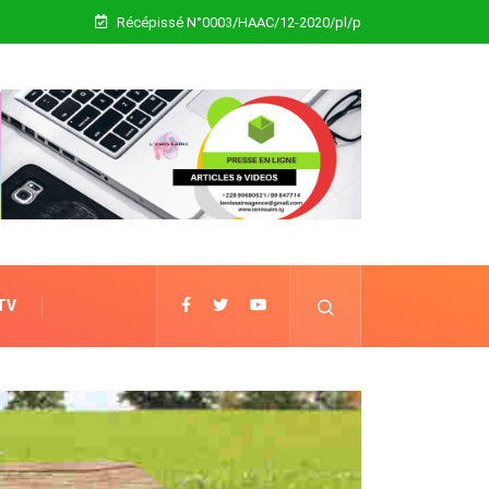
Récépissé N°0003/HAAC/12-2020/pl/p
 TV