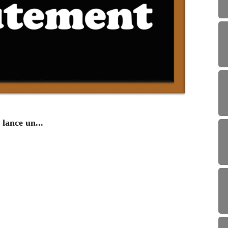
ENV
lance un...
Campag
29/0