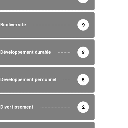
Biodiversité
9
Développement durable
8
IRONNEMENT
ne nationale de reboisement au Togo :...
Développement personnel
5
5/2026
Divertissement
2