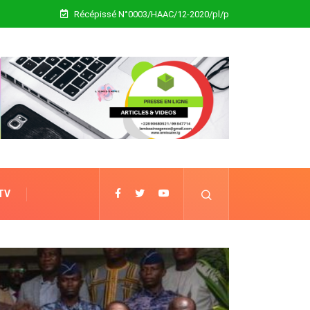
Récépissé N°0003/HAAC/12-2020/pl/p
 TV