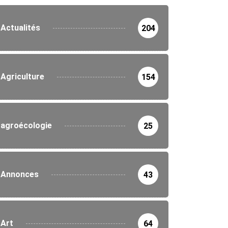
Actualités
204
Agriculture
154
agroécologie
25
Annonces
43
Art
64