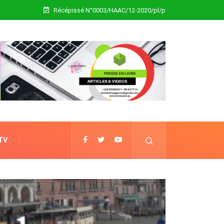
Récépissé N°0003/HAAC/12-2020/pl/p
 TV