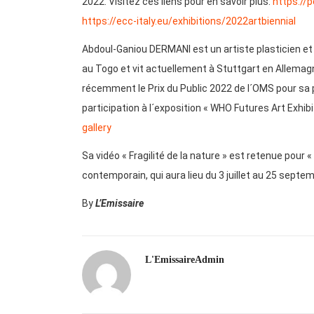
2022. Visitez ces liens pour en savoir plus:
https://
https://ecc-italy.eu/exhibitions/2022artbiennial
Abdoul-Ganiou DERMANI est un artiste plasticien et
au Togo et vit actuellement à Stuttgart en Allemagne
récemment le Prix du Public 2022 de l´OMS pour sa p
participation à l´exposition « WHO Futures Art Exhibi
gallery
Sa vidéo « Fragilité de la nature » est retenue pour «
contemporain, qui aura lieu du 3 juillet au 25 sept
By
L’Emissaire
L'EmissaireAdmin