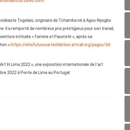
personalstructures.com/
 vidéaste Togolais, originaire de Tchamba né à Agou-Nyogbo
. Il a remporté de nombreux prix prestigieux pour son travail,
einture intitulée « Famine et Pauvreté », après sa
tion ».
https://whofuturesartexhibition.artcall.org/pages/3d-
 Art´In Lima 2022 », une exposition internationale de l´art
embre 2022 à Ponte de Lima au Portugal.