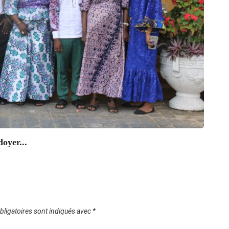
SOC
oyer...
L’IATA
07/0
ligatoires sont indiqués avec
*