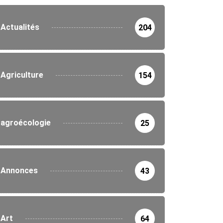
Actualités
204
Agriculture
154
agroécologie
25
Annonces
43
Art
64