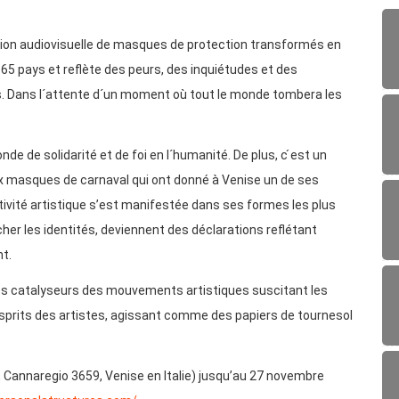
tation audiovisuelle de masques de protection transformés en
 65 pays et reflète des peurs, des inquiétudes et des
rs. Dans l´attente d´un moment où tout le monde tombera les
e de solidarité et de foi en l´humanité. De plus, c ́est un
ux masques de carnaval qui ont donné à Venise un de ses
ativité artistique s’est manifestée dans ses formes les plus
her les identités, deviennent des déclarations reflétant
nt.
es catalyseurs des mouvements artistiques suscitant les
 esprits des artistes, agissant comme des papiers de tournesol
, Cannaregio 3659, Venise en Italie) jusqu’au 27 novembre