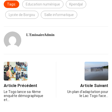
Tags:
Education numérique
Kpendjal
Lycée de Borgou
Salle informatique
L'EmissaireAdmin
Article Précédent
Article Suivant
Le Togo lance sa 4ème
Un plan d’adaptation pour
enquête démographique
le Lac Togo face…
et…