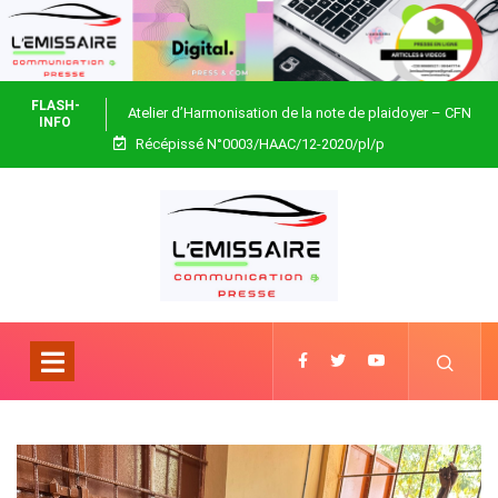
FLASH-
Atelier d’Harmonisation de la note de plaidoyer – CFN
INFO
Récépissé N°0003/HAAC/12-2020/pl/p
Togo