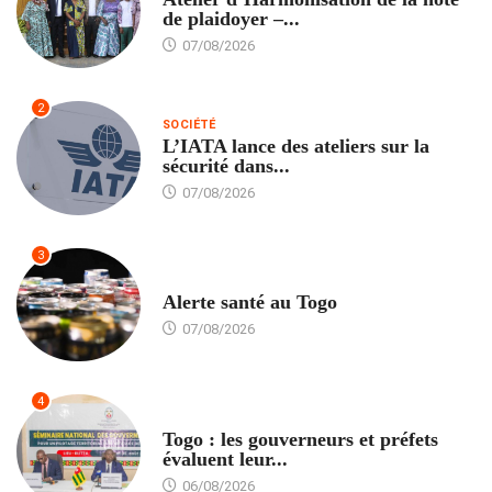
de plaidoyer –...
07/08/2026
2
SOCIÉTÉ
L’IATA lance des ateliers sur la
sécurité dans...
07/08/2026
3
SANTÉ
Alerte santé au Togo
07/08/2026
4
POLITIQUE
Togo : les gouverneurs et préfets
évaluent leur...
06/08/2026